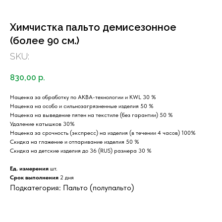
Химчистка пальто демисезонное
(более 90 см.)
SKU:
830,00
р.
Наценка за обработку по АКВА-технологии и KWL 30 %
Наценка на особо и сильнозагрязненные изделия 50 %
Наценка на выведение пятен на текстиле (без гарантии) 50 %
Удаление катышков 30%
Наценка за срочность (экспресс) на изделия (в течении 4 часов) 100%
Скидка на глажение и отпаривание изделия 50 %
Скидка на детские изделия до 36 (RUS) размера 30 %
Ед. измерения
шт.
Срок выполнения
2 дня
Подкатегория: Пальто (полупальто)