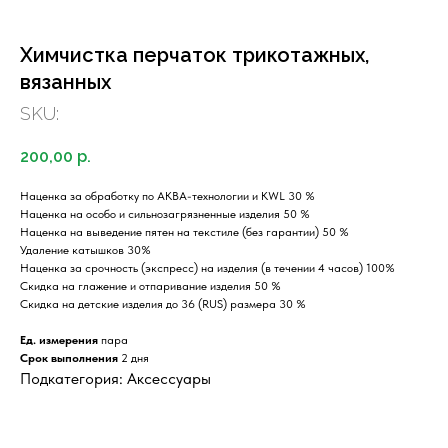
Химчистка перчаток трикотажных,
вязанных
SKU:
200,00
р.
Наценка за обработку по АКВА-технологии и KWL 30 %
Наценка на особо и сильнозагрязненные изделия 50 %
Наценка на выведение пятен на текстиле (без гарантии) 50 %
Удаление катышков 30%
Наценка за срочность (экспресс) на изделия (в течении 4 часов) 100%
Скидка на глажение и отпаривание изделия 50 %
Скидка на детские изделия до 36 (RUS) размера 30 %
Ед. измерения
пара
Срок выполнения
2 дня
Подкатегория: Аксессуары