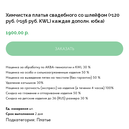
Химчистка платья свадебного со шлейфом (+120
руб. (+156 руб. KWL) каждая дополн. юбка)
1900,00
р.
ЗАКАЗАТЬ
Наценка за обработку по АКВА-технологии и KWL 30 %
Наценка на особо и сильнозагрязненные изделия 50 %
Наценка на выведение пятен на текстиле (без гарантии) 50 %
Удаление катышков 30%
Наценка за срочность (экспресс) на изделия (в течении 4 часов) 100%
Скидка на глажение и отпаривание изделия 50 %
Скидка на детские изделия до 36 (RUS) размера 30 %
Ед. измерения
шт.
Срок выполнения
2 дня
Подкатегория: Платье