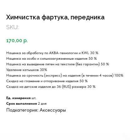
Химчистка фартука, передника
SKU:
170,00
р.
Наценка за обработку по АКВА-технологии и KWL 30 %
Наценка на особо и сильнозагрязненные изделия 50 %
Наценка на выведение пятен на текстиле (без гарантии) 50 %
Удаление катышков 30%
Наценка за срочность (экспресс) на изделия (в течении 4 часов) 100%
Скидка на глажение и отпаривание изделия 50 %
Скидка на детские изделия до 36 (RUS) размера 30 %
Ед. измерения
шт.
Срок выполнения
2 дня
Подкатегория: Аксессуары