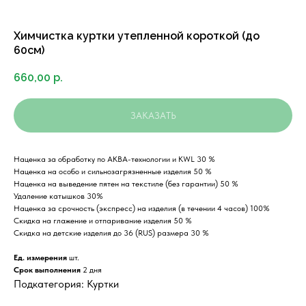
Химчистка куртки утепленной короткой (до
60см)
660,00
р.
ЗАКАЗАТЬ
Наценка за обработку по АКВА-технологии и KWL 30 %
Наценка на особо и сильнозагрязненные изделия 50 %
Наценка на выведение пятен на текстиле (без гарантии) 50 %
Удаление катышков 30%
Наценка за срочность (экспресс) на изделия (в течении 4 часов) 100%
Скидка на глажение и отпаривание изделия 50 %
Скидка на детские изделия до 36 (RUS) размера 30 %
Ед. измерения
шт.
Срок выполнения
2 дня
Подкатегория: Куртки