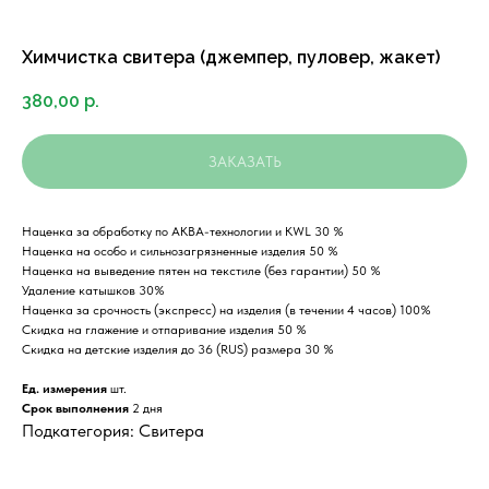
Химчистка свитера (джемпер, пуловер, жакет)
380,00
р.
ЗАКАЗАТЬ
Наценка за обработку по АКВА-технологии и KWL 30 %
Наценка на особо и сильнозагрязненные изделия 50 %
Наценка на выведение пятен на текстиле (без гарантии) 50 %
Удаление катышков 30%
Наценка за срочность (экспресс) на изделия (в течении 4 часов) 100%
Скидка на глажение и отпаривание изделия 50 %
Скидка на детские изделия до 36 (RUS) размера 30 %
Ед. измерения
шт.
Срок выполнения
2 дня
Подкатегория: Свитера