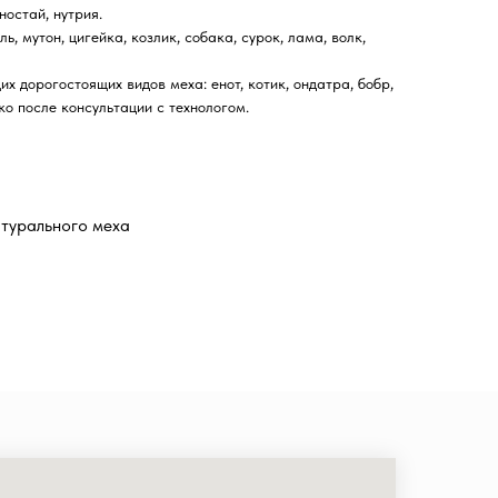
ностай, нутрия.
, мутон, цигейка, козлик, собака, сурок, лама, волк,
х дорогостоящих видов меха: енот, котик, ондатра, бобр,
ко после консультации с технологом.
атурального меха