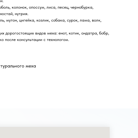
й.
боль, колонок, опоссум, лиса, песец, чернобурка,
ностай, нутрия.
, мутон, цигейка, козлик, собака, сурок, лама, волк,
х дорогостоящих видов меха: енот, котик, ондатра, бобр,
ко после консультации с технологом.
атурального меха