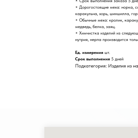
× Срок выполнения заказа 5 дне
× Дорогостоящие меха: норка, со
каракульча, хорь, шиншилла, гор
× Обычные меха: кролик, каракуль
медведь, белка, заяц.
× Химчистка изделий из следующи
нутрия, нерпа производится толь
Ед. измерения
шт.
Срок выполнения
5 дней
Подкатегория: Изделия из н