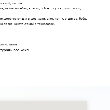
ностай, нутрия.
, мутон, цигейка, козлик, собака, сурок, лама, волк,
х дорогостоящих видов меха: енот, котик, ондатра, бобр,
ко после консультации с технологом.
рогих мехов
атурального меха